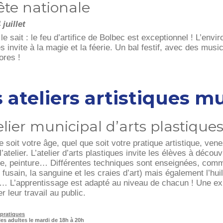
ête nationale
 juillet
e sait : le feu d’artifice de Bolbec est exceptionnel ! L’envi
 invite à la magie et la féerie. Un bal festif, avec des musi
ores !
 ateliers artistiques m
elier municipal d’arts plastique
 soit votre âge, quel que soit votre pratique artistique, ve
l’atelier. L’atelier d’arts plastiques invite les élèves à décou
re, peinture… Différentes techniques sont enseignées, comme
e fusain, la sanguine et les craies d’art) mais également l’huil
.… L’apprentissage est adapté au niveau de chacun ! Une ex
r leur travail au public.
 pratiques
les adultes le mardi de 18h à 20h