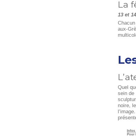
La f
13 et 14
Chacun l
aux-Grès
multicol
Les
L’at
Quel que
sein de 
sculptu
noire, l
l’image
présente
Infos
Pour 