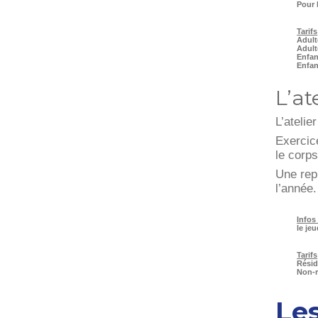
Pour 
Tarifs
Adult
Adult
Enfan
Enfan
L’at
L’atelie
Exercice
le corps
Une repr
l’année.
Infos
le je
Tarifs
Résid
Non-r
Les