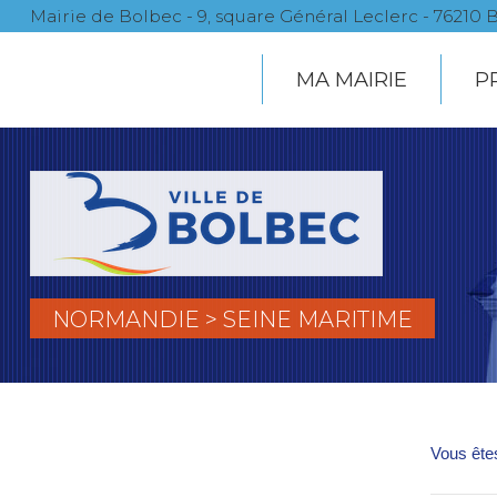
Mairie de Bolbec - 9, square Général Leclerc - 7621
MA MAIRIE
P
NORMANDIE > SEINE MARITIME
Vous êtes