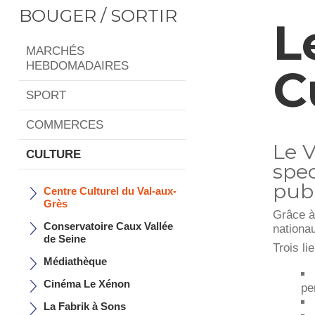
BOUGER / SORTIR
L
MARCHÉS
HEBDOMADAIRES
C
SPORT
COMMERCES
Le V
CULTURE
spec
publ
Centre Culturel du Val-aux-
Grès
Grâce à 
Conservatoire Caux Vallée
nationa
de Seine
Trois li
Médiathèque
Cinéma Le Xénon
pe
La Fabrik à Sons