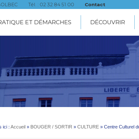
0 BOLBEC
Tél. : 02 32 84 51 00
Contact
RATIQUE ET DÉMARCHES
DÉCOUVRIR
 ici :
Accueil
»
BOUGER / SORTIR
»
CULTURE
»
Centre Culturel 