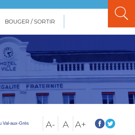
BOUGER / SORTIR
A-
A
A+
du Val-aux-Grès