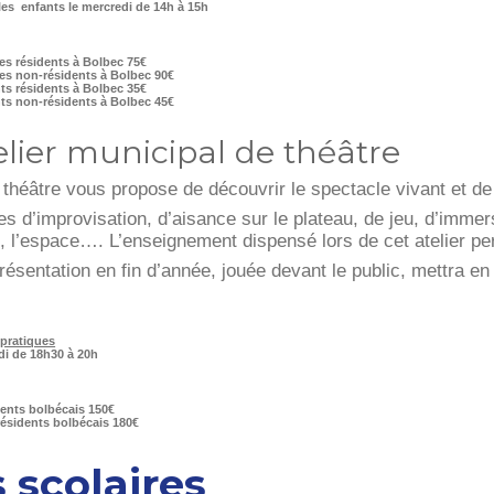
les enfants le mercredi de 14h à 15h
es résidents à Bolbec 75€
es non-résidents à Bolbec 90€
ts résidents à Bolbec 35€
ts non-résidents à Bolbec 45€
elier municipal de théâtre
r théâtre vous propose de découvrir le spectacle vivant et de 
s d’improvisation, d’aisance sur le plateau, de jeu, d’immer
, l’espace…. L’enseignement dispensé lors de cet atelier per
ésentation en fin d’année, jouée devant le public, mettra en v
 pratiques
udi de 18h30 à 20h
ents bolbécais 150€
ésidents bolbécais 180€
 scolaires