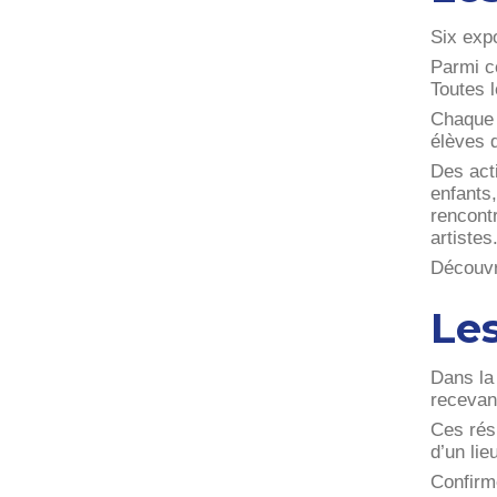
Six exp
Parmi ce
Toutes l
Chaque 
élèves d
Des act
enfants,
rencont
artistes
Découvr
Les
Dans la 
recevan
Ces rés
d’un li
Confirmé