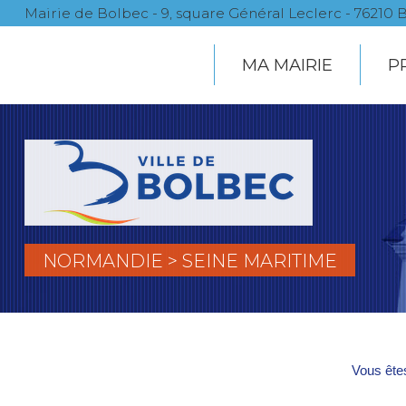
Mairie de Bolbec - 9, square Général Leclerc - 7621
MA MAIRIE
P
NORMANDIE > SEINE MARITIME
Vous êtes