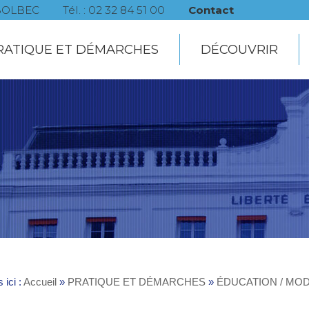
0 BOLBEC
Tél. : 02 32 84 51 00
Contact
RATIQUE ET DÉMARCHES
DÉCOUVRIR
 ici :
Accueil
»
PRATIQUE ET DÉMARCHES
»
ÉDUCATION / MO