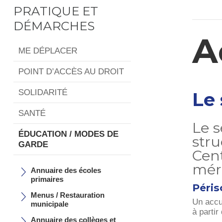
PRATIQUE ET
DÉMARCHES
A
ME DÉPLACER
POINT D’ACCÈS AU DROIT
SOLIDARITÉ
Le 
SANTÉ
Le s
ÉDUCATION / MODES DE
stru
GARDE
Cent
méri
Annuaire des écoles
primaires
Péris
Menus / Restauration
Un accue
municipale
à partir
Annuaire des collèges et