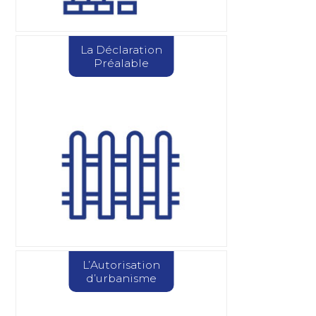
La Déclaration
Préalable
L’Autorisation
d’urbanisme