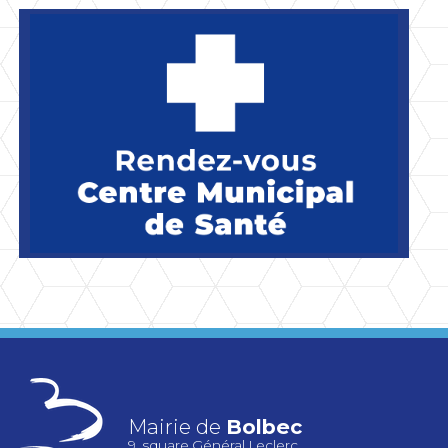
Mairie de
Bolbec
9, square Général Leclerc