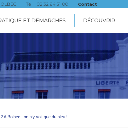
0 BOLBEC
Tél. : 02 32 84 51 00
Contact
RATIQUE ET DÉMARCHES
DÉCOUVRIR
2 A Bolbec , on n'y voit que du bleu !