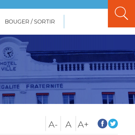
BOUGER / SORTIR
A-
A
A+