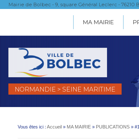
Mairie de Bolbec - 9, square Général Leclerc - 7621
MA MAIRIE
P
NORMANDIE > SEINE MARITIME
Vous êtes ici :
Accueil
»
MA MAIRIE
»
PUBLICATIONS
» #1