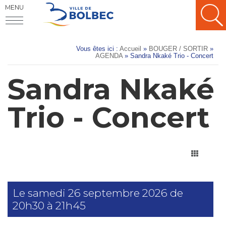
MENU
Vous êtes ici :
Accueil
»
BOUGER / SORTIR
»
AGENDA
» Sandra Nkaké Trio - Concert
Sandra Nkaké
Trio - Concert
Le
samedi
26 septembre 2026 de
20h30
à
21h45