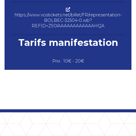
https://www.vostickets.net/billet/FR/representation-
BOLBEC-32504-0.wb?
REFID=Z90lAAAAAAAAAAAAHQA
Tarifs manifestation
Prix : 10€ - 20€