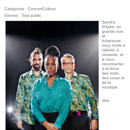
Catégories :
Concert
Culture
Genres :
Tout public
Sandra
N’kaké, en
grande voix
et
éclaireuse,
nous invite à
ralentir, à
ressentir, et
à nous
reconnecter
à la force
des mots,
des corps et
de la
musique.
Voix